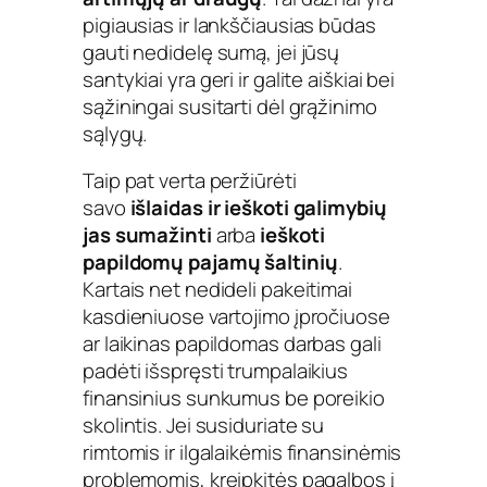
pigiausias ir lankščiausias būdas
gauti nedidelę sumą, jei jūsų
santykiai yra geri ir galite aiškiai bei
sąžiningai susitarti dėl grąžinimo
sąlygų.
Taip pat verta peržiūrėti
savo
išlaidas ir ieškoti galimybių
jas sumažinti
arba
ieškoti
papildomų pajamų šaltinių
.
Kartais net nedideli pakeitimai
kasdieniuose vartojimo įpročiuose
ar laikinas papildomas darbas gali
padėti išspręsti trumpalaikius
finansinius sunkumus be poreikio
skolintis. Jei susiduriate su
rimtomis ir ilgalaikėmis finansinėmis
problemomis, kreipkitės pagalbos į