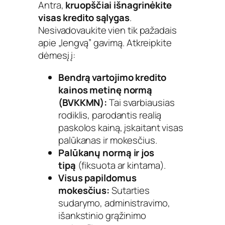
Antra,
kruopščiai išnagrinėkite
visas kredito sąlygas
.
Nesivadovaukite vien tik pažadais
apie „lengvą” gavimą. Atkreipkite
dėmesį į:
Bendrą vartojimo kredito
kainos metinę normą
(BVKKMN):
Tai svarbiausias
rodiklis, parodantis realią
paskolos kainą, įskaitant visas
palūkanas ir mokesčius.
Palūkanų normą ir jos
tipą
(fiksuota ar kintama).
Visus papildomus
mokesčius:
Sutarties
sudarymo, administravimo,
išankstinio grąžinimo