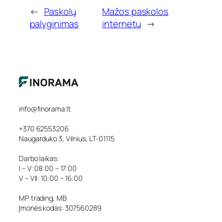
←
Paskolų
Mažos paskolos
palyginimas
internetu
→
info@finorama.lt
+370 62553206
Naugarduko 3, Vilnius, LT-01115
Darbo laikas:
I – V: 08:00 – 17:00
V – VII: 10:00 – 16:00
MP trading, MB
Įmonės kodas: 307560289