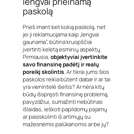
lengvai prieinamą
paskolą
Prieš imant bet kokią paskolą, net
jei ji reklamuojama kaip „lengvai
gaunama”, būtina kruopščiai
įvertinti keletą esminių aspektų.
Pirmiausia,
objektyviai įvertinkite
savo finansinę padėtį ir realų
poreikį skolintis
. Ar tikrai jums šios
paskolos reikia būtent dabar ir ar tai
yra vienintelė išeitis? Ar nėra kitų
būdų išspręsti finansinę problemą,
pavyzdžiui, sumažinti nebūtinas
išlaidas, ieškoti papildomų pajamų
ar pasiskolinti iš artimųjų su
mažesnėmis palūkanomis ar be jų?