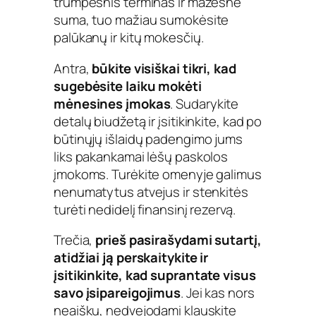
trumpesnis terminas ir mažesnė
suma, tuo mažiau sumokėsite
palūkanų ir kitų mokesčių.
Antra,
būkite visiškai tikri, kad
sugebėsite laiku mokėti
mėnesines įmokas
. Sudarykite
detalų biudžetą ir įsitikinkite, kad po
būtinųjų išlaidų padengimo jums
liks pakankamai lėšų paskolos
įmokoms. Turėkite omenyje galimus
nenumatytus atvejus ir stenkitės
turėti nedidelį finansinį rezervą.
Trečia,
prieš pasirašydami sutartį,
atidžiai ją perskaitykite ir
įsitikinkite, kad suprantate visus
savo įsipareigojimus
. Jei kas nors
neaišku, nedvejodami klauskite