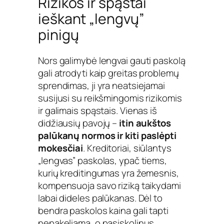
Rizikos ir spąstai
ieškant „lengvų”
pinigų
Nors galimybė lengvai gauti paskolą
gali atrodyti kaip greitas problemų
sprendimas, ji yra neatsiejamai
susijusi su reikšmingomis rizikomis
ir galimais spąstais. Vienas iš
didžiausių pavojų –
itin aukštos
palūkanų normos ir kiti paslėpti
mokesčiai
. Kreditoriai, siūlantys
„lengvas” paskolas, ypač tiems,
kurių kreditingumas yra žemesnis,
kompensuoja savo riziką taikydami
labai dideles palūkanas. Dėl to
bendra paskolos kaina gali tapti
nepakeliama, o pasiskolinus