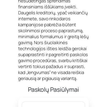
nesudėtingas sprendimas
finansiniams iššūkiams įveikti.
Daugelis kreditorių, ypač veikiančių
internete, savo rinkodaros
kampanijose pabrėžia būtent
skolinimosi proceso paprastumą,
minimalius formalumus ir greitą lėšų
gavimą. Nors šiuolaikinės
technologijos išties leidžia gerokai
supaprastinti ir pagreitinti paskolos
gavimo procedūras, svarbu kritiškai
vertinti tokius pažadus ir suprasti,
kad „lengvumas” ne visada reiškia
geriausią ar pigiausią variantą.
Paskolų Pasiūlymai