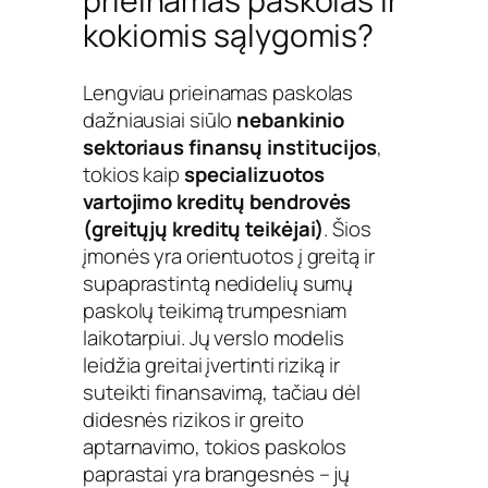
prieinamas paskolas ir
kokiomis sąlygomis?
Lengviau prieinamas paskolas
dažniausiai siūlo
nebankinio
sektoriaus finansų institucijos
,
tokios kaip
specializuotos
vartojimo kreditų bendrovės
(greitųjų kreditų teikėjai)
. Šios
įmonės yra orientuotos į greitą ir
supaprastintą nedidelių sumų
paskolų teikimą trumpesniam
laikotarpiui. Jų verslo modelis
leidžia greitai įvertinti riziką ir
suteikti finansavimą, tačiau dėl
didesnės rizikos ir greito
aptarnavimo, tokios paskolos
paprastai yra brangesnės – jų