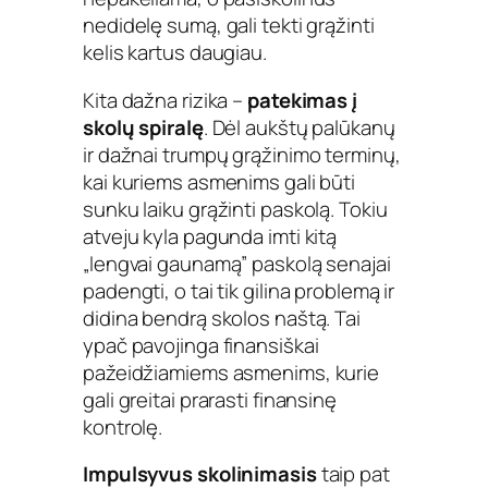
nedidelę sumą, gali tekti grąžinti
kelis kartus daugiau.
Kita dažna rizika –
patekimas į
skolų spiralę
. Dėl aukštų palūkanų
ir dažnai trumpų grąžinimo terminų,
kai kuriems asmenims gali būti
sunku laiku grąžinti paskolą. Tokiu
atveju kyla pagunda imti kitą
„lengvai gaunamą” paskolą senajai
padengti, o tai tik gilina problemą ir
didina bendrą skolos naštą. Tai
ypač pavojinga finansiškai
pažeidžiamiems asmenims, kurie
gali greitai prarasti finansinę
kontrolę.
Impulsyvus skolinimasis
taip pat