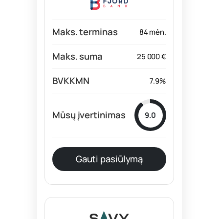
84 mėn.
25 000 €
7.9%
9.0
Gauti pasiūlymą