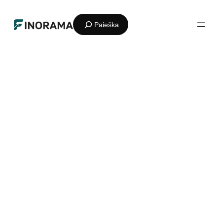
Eiti
Paieška
prie
turinio