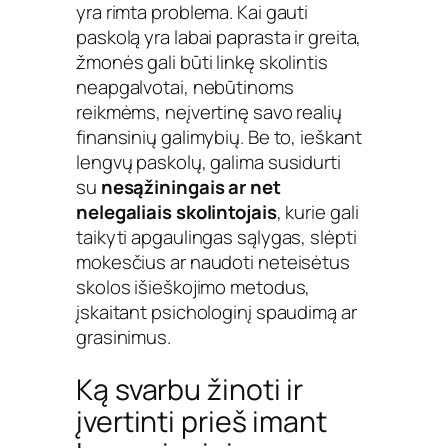
yra rimta problema. Kai gauti
paskolą yra labai paprasta ir greita,
žmonės gali būti linkę skolintis
neapgalvotai, nebūtinoms
reikmėms, neįvertinę savo realių
finansinių galimybių. Be to, ieškant
lengvų paskolų, galima susidurti
su
nesąžiningais ar net
nelegaliais skolintojais
, kurie gali
taikyti apgaulingas sąlygas, slėpti
mokesčius ar naudoti neteisėtus
skolos išieškojimo metodus,
įskaitant psichologinį spaudimą ar
grasinimus.
Ką svarbu žinoti ir
įvertinti prieš imant