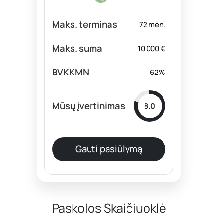
72 mėn.
10 000 €
62%
8.0
Gauti pasiūlymą
Paskolos Skaičiuoklė