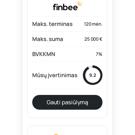
120 mėn.
25 000 €
7%
9.2
Gauti pasiūlymą