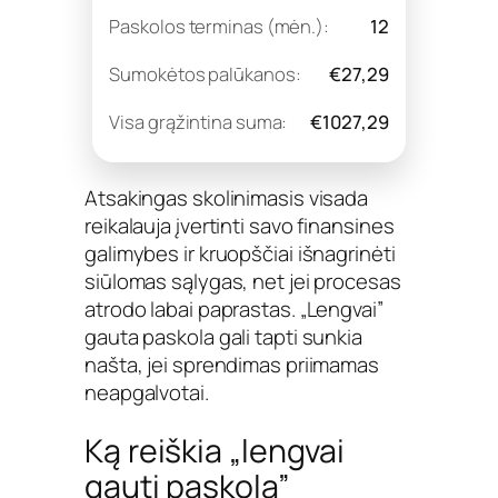
Paskolos terminas (mėn.):
12
Sumokėtos palūkanos:
€27,29
Visa grąžintina suma:
€1027,29
Atsakingas skolinimasis visada
reikalauja įvertinti savo finansines
galimybes ir kruopščiai išnagrinėti
siūlomas sąlygas, net jei procesas
atrodo labai paprastas. „Lengvai”
gauta paskola gali tapti sunkia
našta, jei sprendimas priimamas
neapgalvotai.
Ką reiškia „lengvai
gauti paskolą”