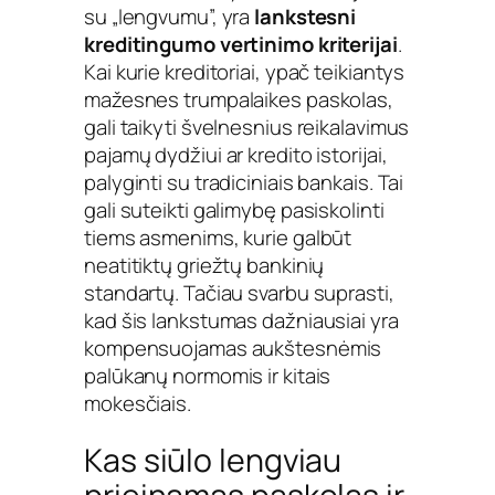
su „lengvumu”, yra
lankstesni
kreditingumo vertinimo kriterijai
.
Kai kurie kreditoriai, ypač teikiantys
mažesnes trumpalaikes paskolas,
gali taikyti švelnesnius reikalavimus
pajamų dydžiui ar kredito istorijai,
palyginti su tradiciniais bankais. Tai
gali suteikti galimybę pasiskolinti
tiems asmenims, kurie galbūt
neatitiktų griežtų bankinių
standartų. Tačiau svarbu suprasti,
kad šis lankstumas dažniausiai yra
kompensuojamas aukštesnėmis
palūkanų normomis ir kitais
mokesčiais.
Kas siūlo lengviau