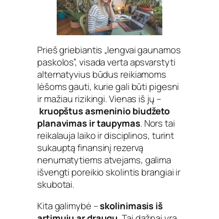
Prieš griebiantis „lengvai gaunamos
paskolos”, visada verta apsvarstyti
alternatyvius būdus reikiamoms
lėšoms gauti, kurie gali būti pigesni
ir mažiau rizikingi. Vienas iš jų –
kruopštus asmeninio biudžeto
planavimas ir taupymas
. Nors tai
reikalauja laiko ir disciplinos, turint
sukauptą finansinį rezervą
nenumatytiems atvejams, galima
išvengti poreikio skolintis brangiai ir
skubotai.
Kita galimybė –
skolinimasis iš
artimųjų ar draugų
. Tai dažnai yra