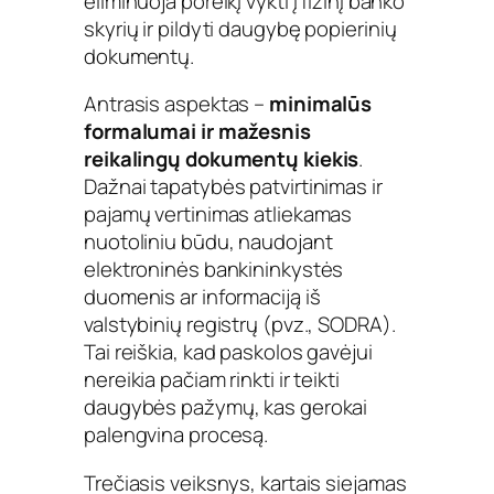
eliminuoja poreikį vykti į fizinį banko
skyrių ir pildyti daugybę popierinių
dokumentų.
Antrasis aspektas –
minimalūs
formalumai ir mažesnis
reikalingų dokumentų kiekis
.
Dažnai tapatybės patvirtinimas ir
pajamų vertinimas atliekamas
nuotoliniu būdu, naudojant
elektroninės bankininkystės
duomenis ar informaciją iš
valstybinių registrų (pvz., SODRA).
Tai reiškia, kad paskolos gavėjui
nereikia pačiam rinkti ir teikti
daugybės pažymų, kas gerokai
palengvina procesą.
Trečiasis veiksnys, kartais siejamas