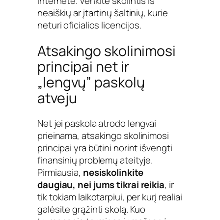
internete. Venkite skolintis iš
neaiškių ar įtartinų šaltinių, kurie
neturi oficialios licencijos.
Atsakingo skolinimosi
principai net ir
„lengvų” paskolų
atveju
Net jei paskola atrodo lengvai
prieinama, atsakingo skolinimosi
principai yra būtini norint išvengti
finansinių problemų ateityje.
Pirmiausia,
nesiskolinkite
daugiau, nei jums tikrai reikia
, ir
tik tokiam laikotarpiui, per kurį realiai
galėsite grąžinti skolą. Kuo