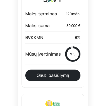
120 mėn.
30 000 €
6%
9.5
Gauti pasiūlymą