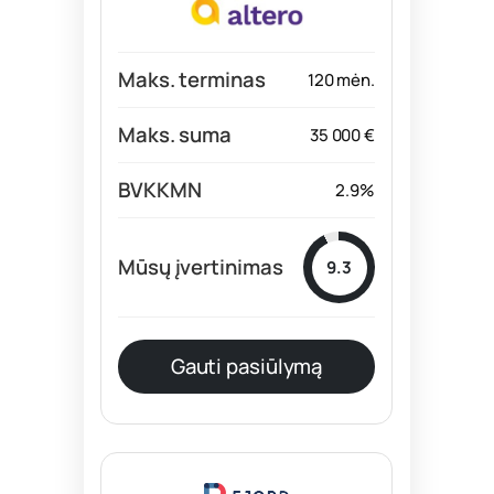
120 mėn.
35 000 €
2.9%
9.3
Gauti pasiūlymą