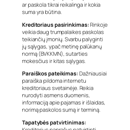
ar paskola tikrai reikalinga ir kokia
suma yra būtina.
Kreditoriaus pasirinkimas:
Rinkoje
veikia daug trumpalaikes paskolas
teikiančių įmonių. Svarbu palyginti
jų sąlygas, ypač metinę palūkanų
normą (BVKKMN), sutarties
mokesčius ir kitas sąlygas.
Paraiškos pateikimas:
Dažniausiai
paraiška pildoma internetu
kreditoriaus svetainėje. Reikia
nurodyti asmens duomenis,
informaciją apie pajamas ir išlaidas,
norimą paskolos sumą ir terminą.
Tapatybės patvirtinimas:
Kreditorius paprašys patvirtinti