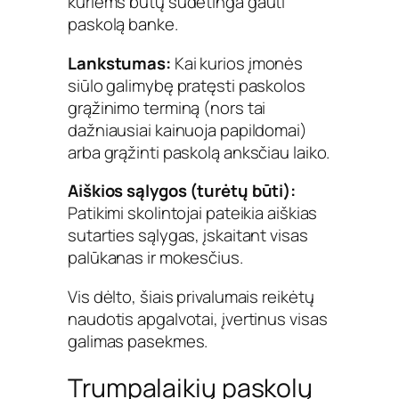
kuriems būtų sudėtinga gauti
paskolą banke.
Lankstumas:
Kai kurios įmonės
siūlo galimybę pratęsti paskolos
grąžinimo terminą (nors tai
dažniausiai kainuoja papildomai)
arba grąžinti paskolą anksčiau laiko.
Aiškios sąlygos (turėtų būti):
Patikimi skolintojai pateikia aiškias
sutarties sąlygas, įskaitant visas
palūkanas ir mokesčius.
Vis dėlto, šiais privalumais reikėtų
naudotis apgalvotai, įvertinus visas
galimas pasekmes.
Trumpalaikių paskolų