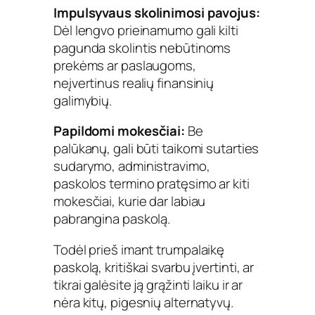
Impulsyvaus skolinimosi pavojus:
Dėl lengvo prieinamumo gali kilti
pagunda skolintis nebūtinoms
prekėms ar paslaugoms,
neįvertinus realių finansinių
galimybių.
Papildomi mokesčiai:
Be
palūkanų, gali būti taikomi sutarties
sudarymo, administravimo,
paskolos termino pratęsimo ar kiti
mokesčiai, kurie dar labiau
pabrangina paskolą.
Todėl prieš imant trumpalaikę
paskolą, kritiškai svarbu įvertinti, ar
tikrai galėsite ją grąžinti laiku ir ar
nėra kitų, pigesnių alternatyvų.