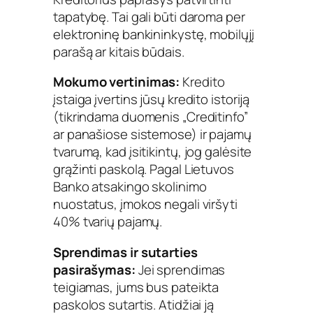
tapatybę. Tai gali būti daroma per
elektroninę bankininkystę, mobilųjį
parašą ar kitais būdais.
Mokumo vertinimas:
Kredito
įstaiga įvertins jūsų kredito istoriją
(tikrindama duomenis „Creditinfo”
ar panašiose sistemose) ir pajamų
tvarumą, kad įsitikintų, jog galėsite
grąžinti paskolą. Pagal Lietuvos
Banko atsakingo skolinimo
nuostatus, įmokos negali viršyti
40% tvarių pajamų.
Sprendimas ir sutarties
pasirašymas:
Jei sprendimas
teigiamas, jums bus pateikta
paskolos sutartis. Atidžiai ją