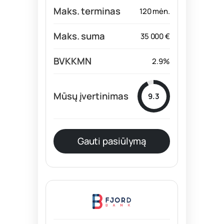
120 mėn.
35 000 €
2.9%
9.3
Gauti pasiūlymą