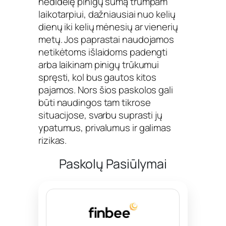
nedidelę pinigų sumą trumpam
laikotarpiui, dažniausiai nuo kelių
dienų iki kelių mėnesių ar vienerių
metų. Jos paprastai naudojamos
netikėtoms išlaidoms padengti
arba laikinam pinigų trūkumui
spręsti, kol bus gautos kitos
pajamos. Nors šios paskolos gali
būti naudingos tam tikrose
situacijose, svarbu suprasti jų
ypatumus, privalumus ir galimas
rizikas.
Paskolų Pasiūlymai