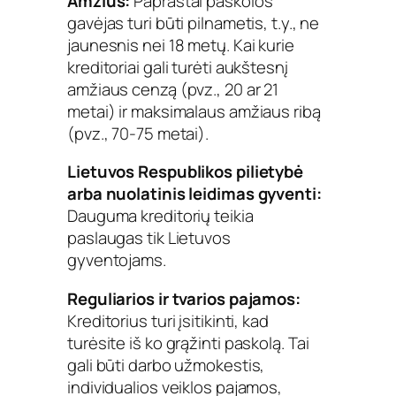
Amžius:
Paprastai paskolos
gavėjas turi būti pilnametis, t.y., ne
jaunesnis nei 18 metų. Kai kurie
kreditoriai gali turėti aukštesnį
amžiaus cenzą (pvz., 20 ar 21
metai) ir maksimalaus amžiaus ribą
(pvz., 70-75 metai).
Lietuvos Respublikos pilietybė
arba nuolatinis leidimas gyventi:
Dauguma kreditorių teikia
paslaugas tik Lietuvos
gyventojams.
Reguliarios ir tvarios pajamos:
Kreditorius turi įsitikinti, kad
turėsite iš ko grąžinti paskolą. Tai
gali būti darbo užmokestis,
individualios veiklos pajamos,