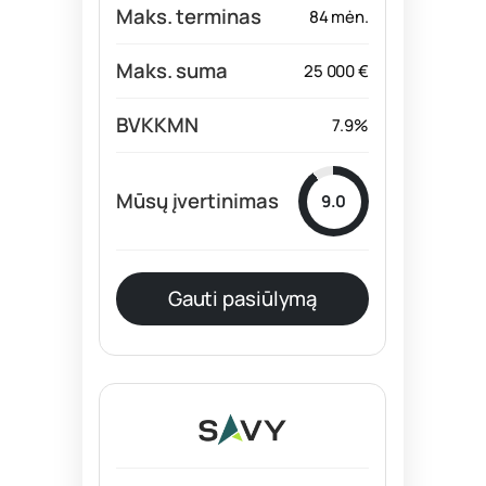
84 mėn.
25 000 €
7.9%
9.0
Gauti pasiūlymą