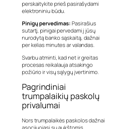
perskaitykite prieš pasirašydami
elektroniniu būdu.
Pinigų pervedimas:
Pasirašius
sutartį, pinigai pervedami į jūsų
nurodytą banko sąskaitą, dažnai
per kelias minutes ar valandas.
Svarbu atminti, kad net ir greitas
procesas reikalauja atsakingo
požiūrio ir visų sąlygų įvertinimo.
Pagrindiniai
trumpalaikių paskolų
privalumai
Nors trumpalaikės paskolos dažnai
asocijuojasi su aukštomis