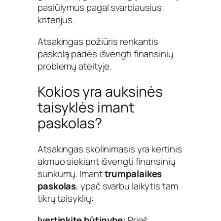
pasiūlymus pagal svarbiausius
kriterijus.
Atsakingas požiūris renkantis
paskolą padės išvengti finansinių
problemų ateityje.
Kokios yra auksinės
taisyklės imant
paskolas?
Atsakingas skolinimasis yra kertinis
akmuo siekiant išvengti finansinių
sunkumų. Imant
trumpalaikes
paskolas
, ypač svarbu laikytis tam
tikrų taisyklių:
Įvertinkite būtinybę:
Prieš