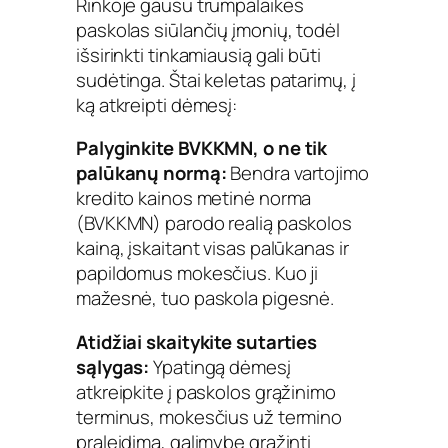
Rinkoje gausu trumpalaikes
paskolas siūlančių įmonių, todėl
išsirinkti tinkamiausią gali būti
sudėtinga. Štai keletas patarimų, į
ką atkreipti dėmesį:
Palyginkite BVKKMN, o ne tik
palūkanų normą:
Bendra vartojimo
kredito kainos metinė norma
(BVKKMN) parodo realią paskolos
kainą, įskaitant visas palūkanas ir
papildomus mokesčius. Kuo ji
mažesnė, tuo paskola pigesnė.
Atidžiai skaitykite sutarties
sąlygas:
Ypatingą dėmesį
atkreipkite į paskolos grąžinimo
terminus, mokesčius už termino
praleidimą, galimybę grąžinti