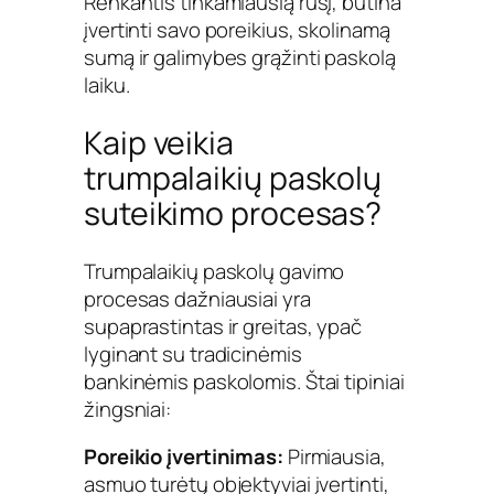
Renkantis tinkamiausią rūšį, būtina
įvertinti savo poreikius, skolinamą
sumą ir galimybes grąžinti paskolą
laiku.
Kaip veikia
trumpalaikių paskolų
suteikimo procesas?
Trumpalaikių paskolų gavimo
procesas dažniausiai yra
supaprastintas ir greitas, ypač
lyginant su tradicinėmis
bankinėmis paskolomis. Štai tipiniai
žingsniai:
Poreikio įvertinimas:
Pirmiausia,
asmuo turėtų objektyviai įvertinti,