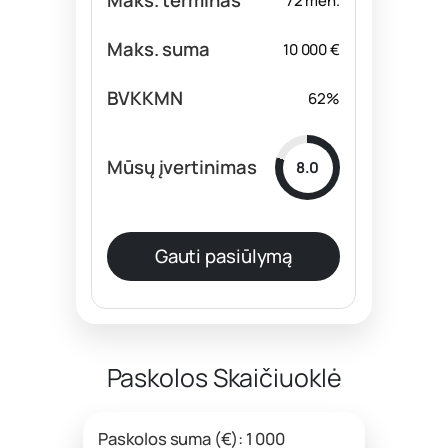
72 mėn.
10 000 €
62%
8.0
Gauti pasiūlymą
Paskolos Skaičiuoklė
Paskolos suma (€): 1 000