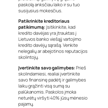
paskolą anksčiau laiko ir su tuo
susijusius mokesčius.
Patikrinkite kreditoriaus
patikimumą:
Įsitikinkite, kad
kredito davėjas yra įtrauktas į
Lietuvos banko viešąjį vartojimo
kredito davėjų sąrašą. Venkite
nelegalių ar abejotinos reputacijos
skolintojų.
Įvertinkite savo galimybes:
Prieš
skolindamiesi, realiai įvertinkite
savo finansinę padėtį ir galimybes
laiku grąžinti visą sumą su
palūkanomis. Paskolos įmoka
neturėtų viršyti 40% jūsų mėnesio
pajamų.