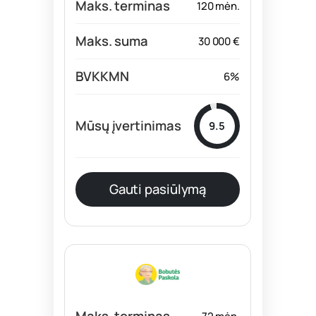
120 mėn.
30 000 €
6%
9.5
Gauti pasiūlymą