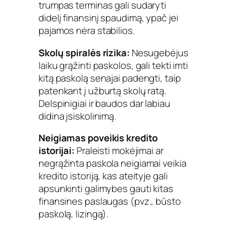
trumpas terminas gali sudaryti
didelį finansinį spaudimą, ypač jei
pajamos nėra stabilios.
Skolų spiralės rizika:
Nesugebėjus
laiku grąžinti paskolos, gali tekti imti
kitą paskolą senajai padengti, taip
patenkant į užburtą skolų ratą.
Delspinigiai ir baudos dar labiau
didina įsiskolinimą.
Neigiamas poveikis kredito
istorijai:
Praleisti mokėjimai ar
negrąžinta paskola neigiamai veikia
kredito istoriją, kas ateityje gali
apsunkinti galimybes gauti kitas
finansines paslaugas (pvz., būsto
paskolą, lizingą).