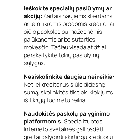
Ieškokite specialių pasiūlymų ar
akcijų:
Kartais naujiems klientams
ar tam tikromis progomis kreditoriai
siūlo paskolas su mažesnėmis
palūkanomis ar be sutarties
mokesčio. Tačiau visada atidžiai
perskaitykite tokių pasiūlymų
sąlygas.
Nesiskolinkite daugiau nei reikia:
Net jei kreditorius siūlo didesnę
sumą, skolinkitės tik tiek, kiek jums
iš tikrųjų tuo metu reikia.
Naudokitės paskolų palyginimo
platformomis:
Specializuotos
interneto svetainės gali padėti
greitai palyginti skirtingų kreditorių