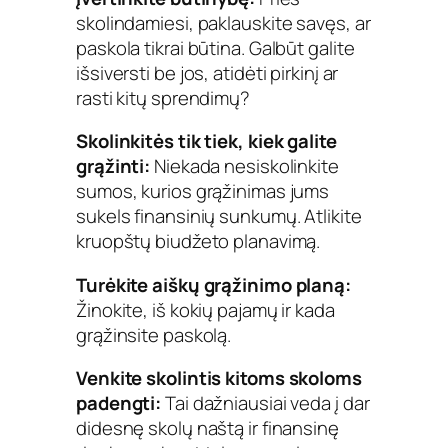
skolindamiesi, paklauskite savęs, ar
paskola tikrai būtina. Galbūt galite
išsiversti be jos, atidėti pirkinį ar
rasti kitų sprendimų?
Skolinkitės tik tiek, kiek galite
grąžinti:
Niekada nesiskolinkite
sumos, kurios grąžinimas jums
sukels finansinių sunkumų. Atlikite
kruopštų biudžeto planavimą.
Turėkite aiškų grąžinimo planą:
Žinokite, iš kokių pajamų ir kada
grąžinsite paskolą.
Venkite skolintis kitoms skoloms
padengti:
Tai dažniausiai veda į dar
didesnę skolų naštą ir finansinę