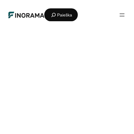
Eiti
Paieška
prie
turinio