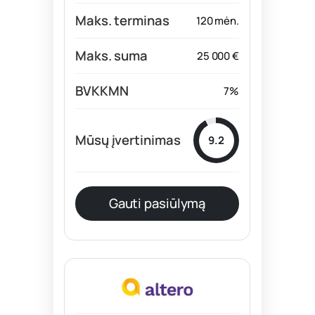
120 mėn.
25 000 €
7%
9.2
Gauti pasiūlymą