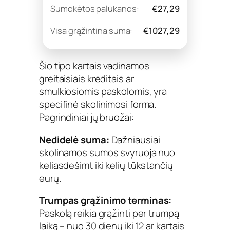
Sumokėtos palūkanos:
€27,29
Visa grąžintina suma:
€1027,29
Šio tipo kartais vadinamos
greitaisiais kreditais ar
smulkiosiomis paskolomis, yra
specifinė skolinimosi forma.
Pagrindiniai jų bruožai:
Nedidelė suma:
Dažniausiai
skolinamos sumos svyruoja nuo
keliasdešimt iki kelių tūkstančių
eurų.
Trumpas grąžinimo terminas:
Paskolą reikia grąžinti per trumpą
laiką – nuo 30 dienų iki 12 ar kartais