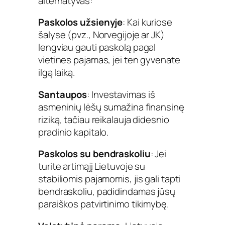
alternatyvas:
Paskolos užsienyje
: Kai kuriose
šalyse (pvz., Norvegijoje ar JK)
lengviau gauti paskolą pagal
vietines pajamas, jei ten gyvenate
ilgą laiką.
Santaupos
: Investavimas iš
asmeninių lėšų sumažina finansinę
riziką, tačiau reikalauja didesnio
pradinio kapitalo.
Paskolos su bendraskoliu
: Jei
turite artimąjį Lietuvoje su
stabiliomis pajamomis, jis gali tapti
bendraskoliu, padidindamas jūsų
paraiškos patvirtinimo tikimybę.