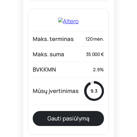
120 mėn.
35 000 €
2.9%
9.3
Gauti pasiūlymą