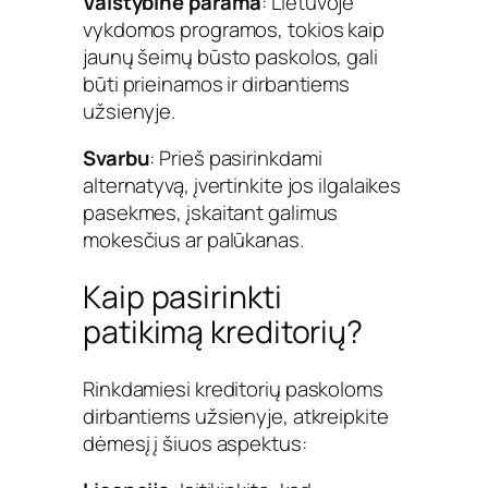
Valstybinė parama
: Lietuvoje
vykdomos programos, tokios kaip
jaunų šeimų būsto paskolos, gali
būti prieinamos ir dirbantiems
užsienyje.
Svarbu
: Prieš pasirinkdami
alternatyvą, įvertinkite jos ilgalaikes
pasekmes, įskaitant galimus
mokesčius ar palūkanas.
Kaip pasirinkti
patikimą kreditorių?
Rinkdamiesi kreditorių paskoloms
dirbantiems užsienyje, atkreipkite
dėmesį į šiuos aspektus: