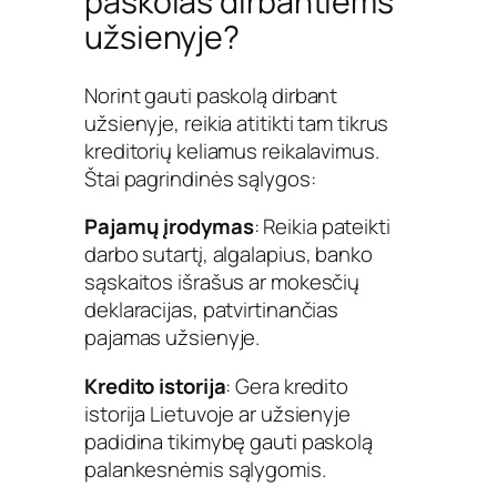
paskolas dirbantiems
užsienyje?
Norint gauti paskolą dirbant
užsienyje, reikia atitikti tam tikrus
kreditorių keliamus reikalavimus.
Štai pagrindinės sąlygos:
Pajamų įrodymas
: Reikia pateikti
darbo sutartį, algalapius, banko
sąskaitos išrašus ar mokesčių
deklaracijas, patvirtinančias
pajamas užsienyje.
Kredito istorija
: Gera kredito
istorija Lietuvoje ar užsienyje
padidina tikimybę gauti paskolą
palankesnėmis sąlygomis.