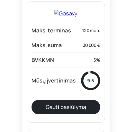
120 mėn.
30 000 €
6%
9.5
Gauti pasiūlymą