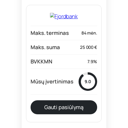
84 mėn.
25 000 €
7.9%
9.0
Gauti pasiūlymą