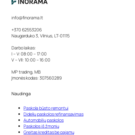
info@finorama.lt
+370 62553206
Naugarduko 3, Vilnius, LT-01115
Darbo laikas:
I – V: 08:00 – 17:00
V – VII: 10:00 – 16:00
MP trading, MB
Įmonės kodas: 307560289
Naudinga
Paskola būsto remontui
Didelių paskolos refinansavimas
Automobilių paskolos
Paskolos iš žmonių
Greitas kreditas be pajamų