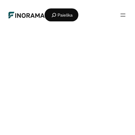
Eiti
Paieška
prie
turinio