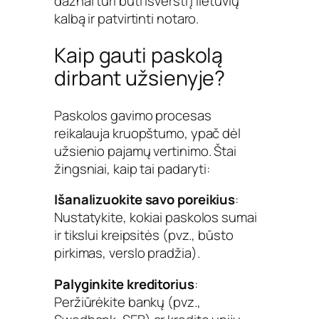
dažnai turi būti išversti į lietuvių
kalbą ir patvirtinti notaro.
Kaip gauti paskolą
dirbant užsienyje?
Paskolos gavimo procesas
reikalauja kruopštumo, ypač dėl
užsienio pajamų vertinimo. Štai
žingsniai, kaip tai padaryti:
Išanalizuokite savo poreikius
:
Nustatykite, kokiai paskolos sumai
ir tikslui kreipsitės (pvz., būsto
pirkimas, verslo pradžia).
Palyginkite kreditorius
:
Peržiūrėkite bankų (pvz.,