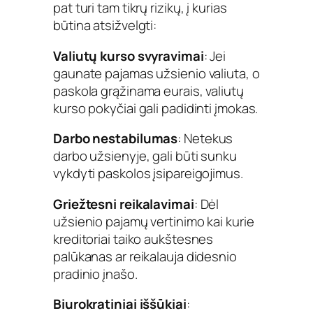
pat turi tam tikrų rizikų, į kurias
būtina atsižvelgti:
Valiutų kurso svyravimai
: Jei
gaunate pajamas užsienio valiuta, o
paskola grąžinama eurais, valiutų
kurso pokyčiai gali padidinti įmokas.
Darbo nestabilumas
: Netekus
darbo užsienyje, gali būti sunku
vykdyti paskolos įsipareigojimus.
Griežtesni reikalavimai
: Dėl
užsienio pajamų vertinimo kai kurie
kreditoriai taiko aukštesnes
palūkanas ar reikalauja didesnio
pradinio įnašo.
Biurokratiniai iššūkiai
: