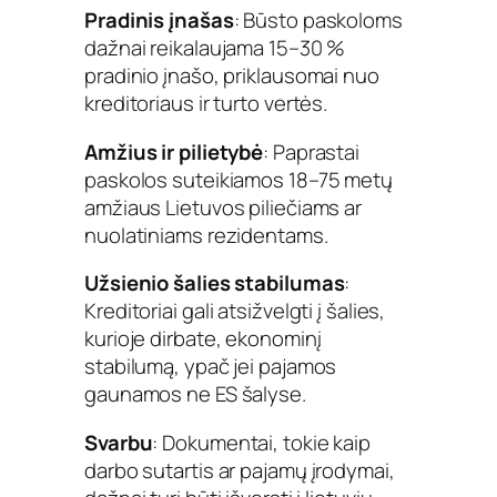
Pradinis įnašas
: Būsto paskoloms
dažnai reikalaujama 15–30 %
pradinio įnašo, priklausomai nuo
kreditoriaus ir turto vertės.
Amžius ir pilietybė
: Paprastai
paskolos suteikiamos 18–75 metų
amžiaus Lietuvos piliečiams ar
nuolatiniams rezidentams.
Užsienio šalies stabilumas
:
Kreditoriai gali atsižvelgti į šalies,
kurioje dirbate, ekonominį
stabilumą, ypač jei pajamos
gaunamos ne ES šalyse.
Svarbu
: Dokumentai, tokie kaip
darbo sutartis ar pajamų įrodymai,