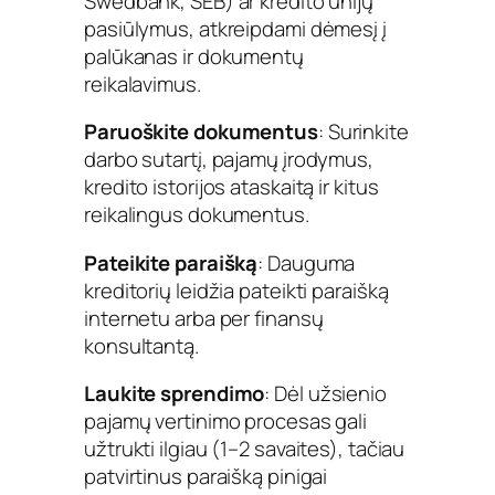
Swedbank, SEB) ar kredito unijų
pasiūlymus, atkreipdami dėmesį į
palūkanas ir dokumentų
reikalavimus.
Paruoškite dokumentus
: Surinkite
darbo sutartį, pajamų įrodymus,
kredito istorijos ataskaitą ir kitus
reikalingus dokumentus.
Pateikite paraišką
: Dauguma
kreditorių leidžia pateikti paraišką
internetu arba per finansų
konsultantą.
Laukite sprendimo
: Dėl užsienio
pajamų vertinimo procesas gali
užtrukti ilgiau (1–2 savaites), tačiau
patvirtinus paraišką pinigai