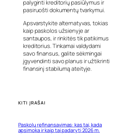
palyginti kreditorių pasiūlymus ir
pasiruošti dokumentų tvarkymui.
Apsvarstykite alternatyvas, tokias
kaip paskolos užsienyje ar
santaupos, ir rinkitės tik patikimus
kreditorius. Tinkamai valdydami
savo finansus, galite sėkmingai
įgyvendinti savo planus ir užtikrinti
finansinį stabilumą ateityje.
KITI ĮRAŠAI
Paskolų refinansavimas: kas tai, kada
apsimoka ir kaip tai padaryti 2026 m.