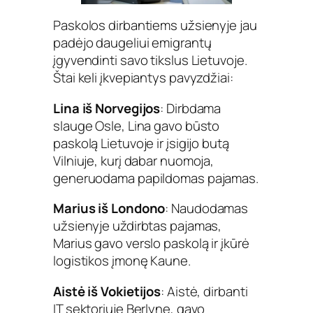
Paskolos dirbantiems užsienyje jau
padėjo daugeliui emigrantų
įgyvendinti savo tikslus Lietuvoje.
Štai keli įkvepiantys pavyzdžiai:
Lina iš Norvegijos
: Dirbdama
slauge Osle, Lina gavo būsto
paskolą Lietuvoje ir įsigijo butą
Vilniuje, kurį dabar nuomoja,
generuodama papildomas pajamas.
Marius iš Londono
: Naudodamas
užsienyje uždirbtas pajamas,
Marius gavo verslo paskolą ir įkūrė
logistikos įmonę Kaune.
Aistė iš Vokietijos
: Aistė, dirbanti
IT sektoriuje Berlyne, gavo