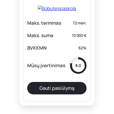
72 mėn.
10 000 €
62%
8.0
Gauti pasiūlymą