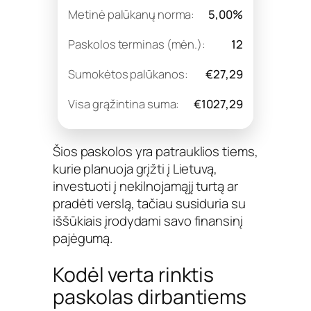
Metinė palūkanų norma:
5,00%
Paskolos terminas (mėn.):
12
Sumokėtos palūkanos:
€27,29
Visa grąžintina suma:
€1027,29
Šios paskolos yra patrauklios tiems,
kurie planuoja grįžti į Lietuvą,
investuoti į nekilnojamąjį turtą ar
pradėti verslą, tačiau susiduria su
iššūkiais įrodydami savo finansinį
pajėgumą.
Kodėl verta rinktis
paskolas dirbantiems