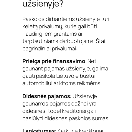
užsienyje?
Paskolos dirbantiems užsienyje turi
keletą privalumų, kurie gali būti
naudingi emigrantams ar
tarptautiniams darbuotojams. Štai
pagrindiniai privalumai:
Prieiga prie finansavimo
: Net
gaunant pajamas užsienyje, galima
gauti paskolą Lietuvoje būstui,
automobiliui ar kitoms reikmėms.
Didesnės pajamos
: Užsienyje
gaunamos pajamos dažnai yra
didesnės, todėl kreditoriai gali
pasiūlyti didesnes paskolos sumas.
Lankstumas
: Kai kurie kreditoriai