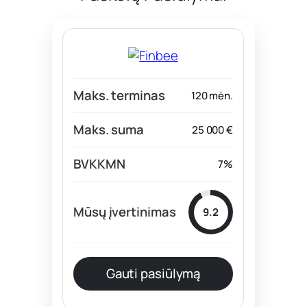
120 mėn.
25 000 €
7%
9.2
Gauti pasiūlymą