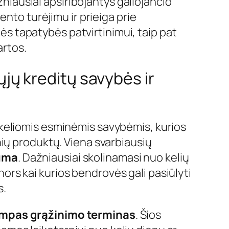
niausiai apsiribojantys galiojančio
to turėjimu ir prieiga prie
ės tapatybės patvirtinimui, taip pat
artos.
ųjų kreditų savybės ir
i keliomis esminėmis savybėmis, kurios
sinių produktų. Viena svarbiausių
suma
. Dažniausiai skolinamasi nuo kelių
nors kai kurios bendrovės gali pasiūlyti
s.
mpas grąžinimo terminas
. Šios