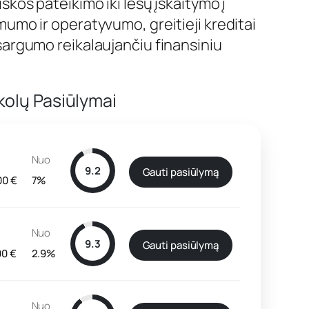
škos pateikimo iki lėšų įskaitymo į
mumo ir operatyvumo, greitieji kreditai
sargumo reikalaujančiu finansiniu
kolų Pasiūlymai
Nuo
9.2
Gauti pasiūlymą
00 €
7%
Nuo
9.3
Gauti pasiūlymą
00 €
2.9%
Nuo