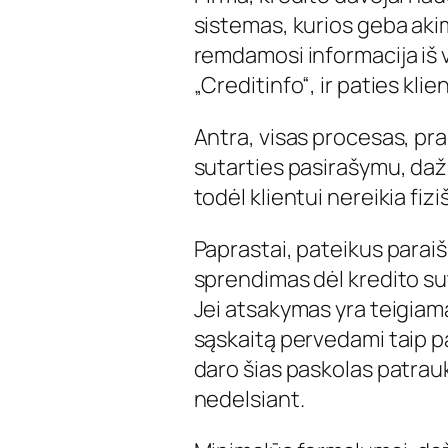
sistemas, kurios geba akim
remdamosi informacija iš v
„Creditinfo“, ir paties kl
Antra, visas procesas, pra
sutarties pasirašymu, daž
todėl klientui nereikia fizi
Paprastai, pateikus paraiš
sprendimas dėl kredito su
Jei atsakymas yra teigiama
sąskaitą pervedami taip p
daro šias paskolas patraukl
nedelsiant.