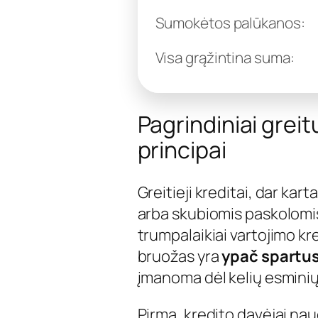
Sumokėtos palūkanos:
Visa grąžintina suma:
Pagrindiniai greit
principai
Greitieji kreditai, dar k
arba skubiomis paskolomis
trumpalaikiai vartojimo kre
bruožas yra
ypač spartu
įmanoma dėl kelių esminių
Pirma, kredito davėjai n