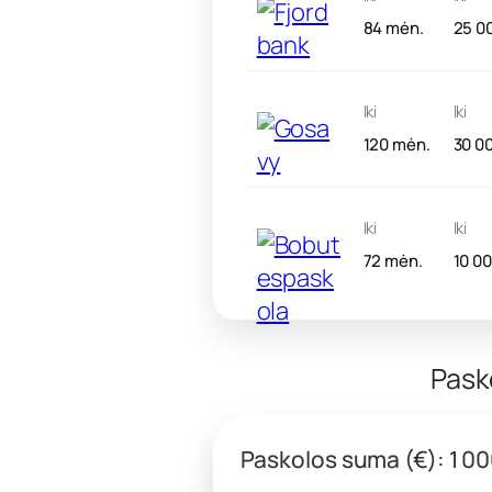
84 mėn.
25 0
Iki
Iki
120 mėn.
30 0
Iki
Iki
72 mėn.
10 0
Pask
Paskolos suma (€): 1 0