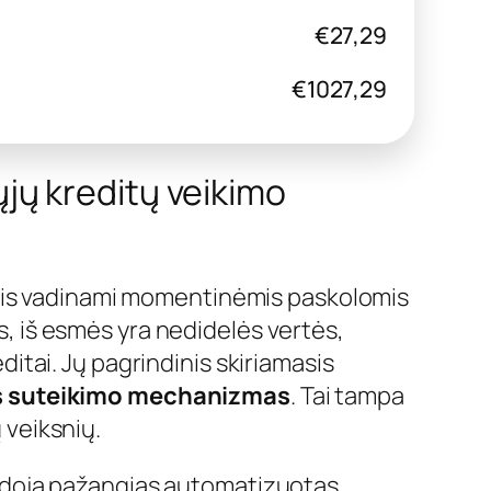
€27,29
€1027,29
ųjų kreditų veikimo
artais vadinami momentinėmis paskolomis
, iš esmės yra nedidelės vertės,
ditai. Jų pagrindinis skiriamasis
s suteikimo mechanizmas
. Tai tampa
 veiksnių.
audoja pažangias automatizuotas