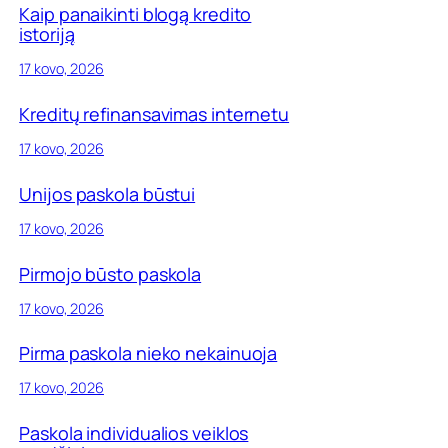
Kaip panaikinti blogą kredito
istoriją
17 kovo, 2026
Kreditų refinansavimas internetu
17 kovo, 2026
Unijos paskola būstui
17 kovo, 2026
Pirmojo būsto paskola
17 kovo, 2026
Pirma paskola nieko nekainuoja
17 kovo, 2026
Paskola individualios veiklos