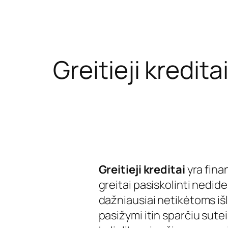
Greitieji kredita
Greitieji kreditai
yra fina
greitai pasiskolinti nedid
dažniausiai netikėtoms iš
pasižymi itin sparčiu sute