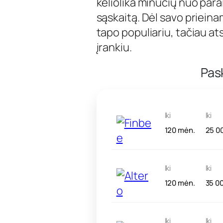
keliolika minučių nuo parai
sąskaitą. Dėl savo prieina
tapo populiariu, tačiau at
įrankiu.
Pas
Iki
Iki
120 mėn.
25 0
Iki
Iki
120 mėn.
35 0
Iki
Iki