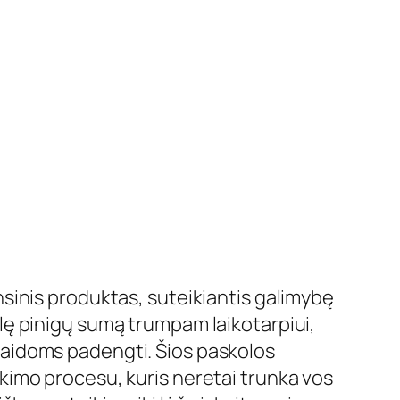
i
nsinis produktas, suteikiantis galimybę
elę pinigų sumą trumpam laikotarpiui,
laidoms padengti. Šios paskolos
ikimo procesu, kuris neretai trunka vos