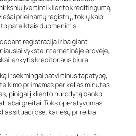
irksniu įvertinti kliento kreditingumą,
iešai prieinamų registrų, tokių kaip
iento pateiktais duomenimis.
dedant registracija ir baigiant
niausiai vyksta internetinėje erdvėje,
škai lankytis kreditoriaus biure.
ką ir sėkmingai patvirtinus tapatybę,
teikimo priimamas per kelias minutes.
s, pinigai į kliento nurodytą banko
at labai greitai. Toks operatyvumas
ias situacijose, kai lėšų prireikia