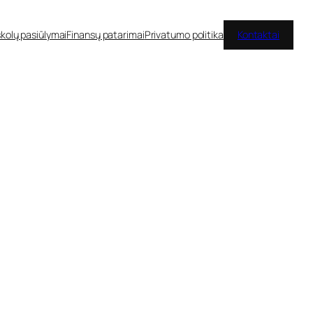
kolų pasiūlymai
Finansų patarimai
Privatumo politika
Kontaktai