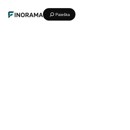
Eiti
Paieška
prie
turinio