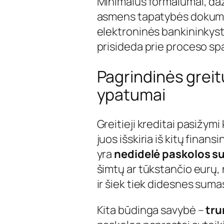
Minimalūs formalumai, daž
asmens tapatybės dokumen
elektroninės bankininkyst
prisideda prie proceso sp
Pagrindinės greit
ypatumai
Greitieji kreditai pasižym
juos išskiria iš kitų finan
yra
nedidelė paskolos 
šimtų ar tūkstančio eurų, 
ir šiek tiek didesnes suma
Kita būdinga savybė –
tru